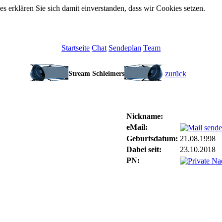
 erklären Sie sich damit einverstanden, dass wir Cookies setzen.
Startseite
Chat
Sendeplan
Team
zurück
Stream Schleimers
Nickname:
eMail:
Geburtsdatum:
21.08.1998
Dabei seit:
23.10.2018
PN: