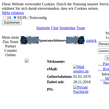
Diese Website verwendet Cookies. Durch die Nutzung unserer Servic
erklären Sie sich damit einverstanden, dass wir Cookies setzen.
Mehr erfahren
JA
NEIN | Notwendig
Zustimmen
Startseite
Chat
Sendeplan
Team
St
Moin moin
L
zurück
Spontanschleimers
Das Team
Partner
Counter
Online
Nickname:
Pass
eMail:
Regis
Info
Geburtsdatum:
01.01.1970
Mitg
Dabei seit:
28.11.2018
Sho
PN: