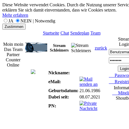
Diese Website verwendet Cookies. Durch die Nutzung unserer Servic
erklären Sie sich damit einverstanden, dass wir Cookies setzen.
Mehr erfahren
JA
NEIN | Notwendig
Zustimmen
Startseite
Chat
Sendeplan
Team
Strea
Moin moin
Logi
Stream
zurück
Das Team
Schleimers
Partner
Counter
Online
Nickname:
Passwor
eMail:
Registri
Informa
Geburtsdatum:
21.06.1986
Mitgli
Dabei seit:
08.07.2021
Shoutb
PN: