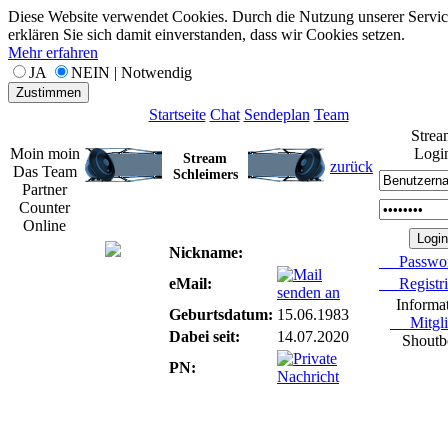
Diese Website verwendet Cookies. Durch die Nutzung unserer Servic
erklären Sie sich damit einverstanden, dass wir Cookies setzen.
Mehr erfahren
JA
NEIN | Notwendig
Zustimmen
Startseite
Chat
Sendeplan
Team
Strea
Moin moin
Logi
Stream
zurück
Das Team
Schleimers
Partner
Counter
Online
Nickname:
Passwor
eMail:
Registri
Informa
Geburtsdatum:
15.06.1983
Mitgli
Dabei seit:
14.07.2020
Shoutb
PN: